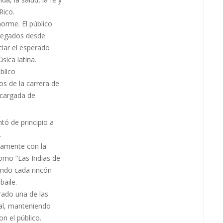
Rico.
norme. El público
llegados desde
ciar el esperado
sica latina.
blico
os de la carrera de
 cargada de
tó de principio a
.
tamente con la
omo “Las Indias de
iendo cada rincón
baile.
rado una de las
cal, manteniendo
n el público.