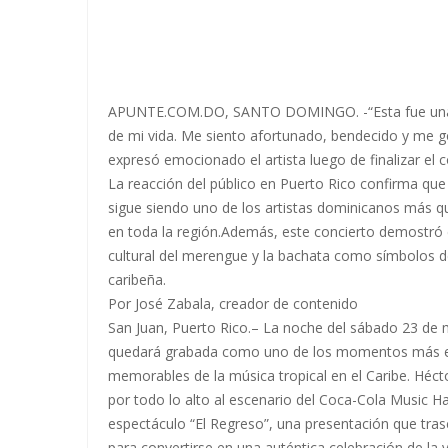
APUNTE.COM.DO, SANTO DOMINGO. -“Esta fue una n
de mi vida. Me siento afortunado, bendecido y me g
expresó emocionado el artista luego de finalizar el c
La reacción del público en Puerto Rico confirma qu
sigue siendo uno de los artistas dominicanos más q
en toda la región.Además, este concierto demostró
cultural del merengue y la bachata como símbolos d
caribeña.
Por José Zabala, creador de contenido
San Juan, Puerto Rico.– La noche del sábado 23 de
quedará grabada como uno de los momentos más 
memorables de la música tropical en el Caribe. Héct
por todo lo alto al escenario del Coca-Cola Music Ha
espectáculo “El Regreso”, una presentación que tras
para convertirse en una auténtica celebración de la vi