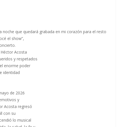
oche que quedará grabada en mi corazón para el resto
océ el show”,
oncierto.
e Héctor Acosta
ueridos y respetados
 el enorme poder
e identidad
 mayo de 2026
emotivos y
or Acosta regresó
ll con su
cendió lo musical
da, la salud, la fe y