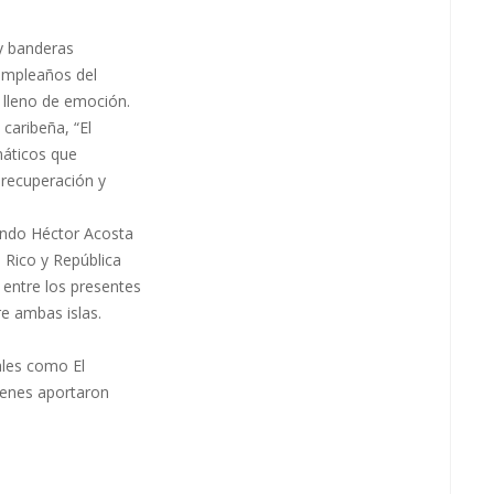
y banderas
cumpleaños del
o lleno de emoción.
 caribeña, “El
náticos que
 recuperación y
ndo Héctor Acosta
 Rico y República
entre los presentes
re ambas islas.
ales como El
ienes aportaron