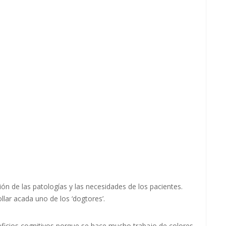
ión de las patologías y las necesidades de los pacientes.
llar a
cada uno de los ‘dogtores’.
neficios cognitivos porque se hace mucho trabajo de colores,