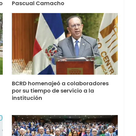
o
Pascual Camacho
BCRD homenajeó a colaboradores
por su tiempo de servicio a la
institución