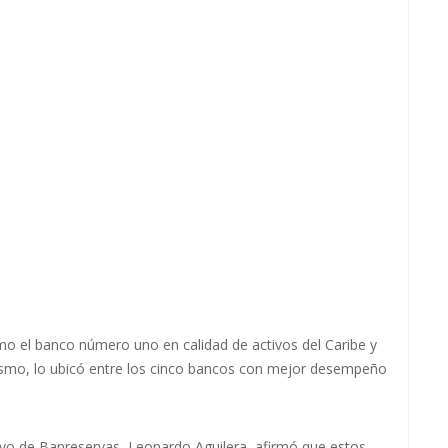
o el banco número uno en calidad de activos del Caribe y
mismo, lo ubicó entre los cinco bancos con mejor desempeño
cutivo de Banreservas, Leonardo Aguilera, afirmó que estos