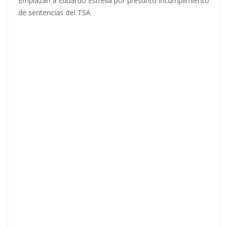
Emplazan a Eduardo Estrella por presunto incumplimiento
de sentencias del TSA