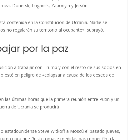
rimea, Donetsk, Lugansk, Zaporiyia y Jersón.
está contenida en la Constitución de Ucrania. Nadie se
os no regalarán su territorio al ocupante», subrayó.
bajar por la paz
osición a trabajar con Trump y con el resto de sus socios en
no esté en peligro de «colapsar a causa de los deseos de
 las últimas horas que la primera reunión entre Putin y un
erra de Ucrania se producirá
iado estadounidense Steve Witkoff a Moscú el pasado jueves,
 Trump para que Rusia tomase medidas para poner fin a la