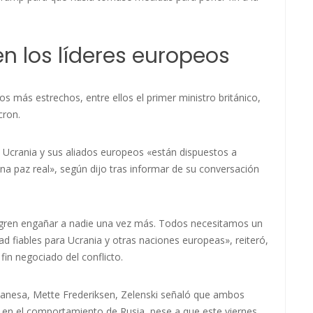
n los líderes europeos
s más estrechos, entre ellos el primer ministro británico,
cron.
 Ucrania y sus aliados europeos «están dispuestos a
na paz real», según dijo tras informar de su conversación
ogren engañar a nadie una vez más. Todos necesitamos un
ad fiables para Ucrania y otras naciones europeas», reiteró,
in negociado del conflicto.
 danesa, Mette Frederiksen, Zelenski señaló que ambos
 en el comportamiento de Rusia, pese a que este viernes