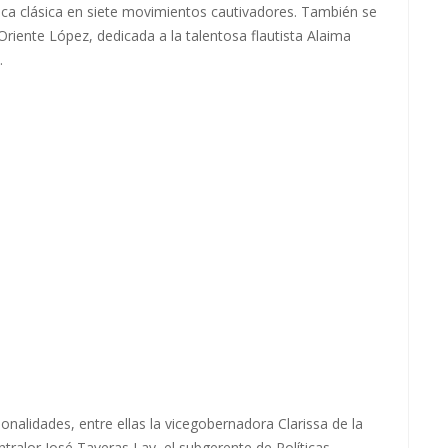
ica clásica en siete movimientos cautivadores. También se
iente López, dedicada a la talentosa flautista Alaima
.
nalidades, entre ellas la vicegobernadora Clarissa de la
ntralor José Taveras Lay, el subgerente de Políticas