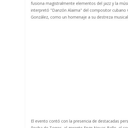
fusiona magistralmente elementos del jazz y la mús
interpretó "Danzón Alaima" del compositor cubano Or
González, como un homenaje a su destreza musical
El evento contó con la presencia de destacadas perso
Rocha de Torres, el gerente Ervin Novas Bello, el co